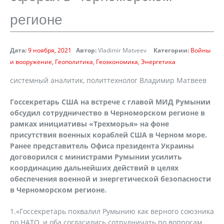
регионе
Дата:
9 ноября, 2021
Автор:
Vladimir Matveev
Категории:
Войны
и вооружение
Геополитика
Геоэкономика
Энергетика
системный аналитик, политтехнолог Владимир Матвеев
Госсекретарь США на встрече с главой МИД Румынии
обсудил сотрудничество в Черноморском регионе в
рамках инициативы «Трехморья» на фоне
присутствия военных кораблей США в Черном море.
Ранее представитель Офиса президента Украины
договорился с министрами Румынии усилить
координацию дальнейших действий в целях
обеспечения военной и энергетической безопасности
в Черноморском регионе.
1.«Госсекретарь похвалил Румынию как верного союзника
по НАТО, и оба согласились сотрудничать по вопросам