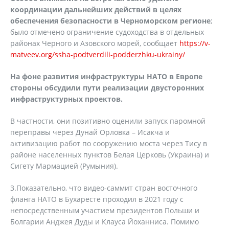
координации дальнейших действий в целях
обеспечения безопасности в Черноморском регионе
;
было отмечено ограничение судоходства в отдельных
районах Черного и Азовского морей, сообщает
https://v-
matveev.org/ssha-podtverdili-podderzhku-ukrainy/
На фоне развития инфраструктуры НАТО в Европе
стороны обсудили пути реализации двусторонних
инфраструктурных проектов.
В частности, они позитивно оценили запуск паромной
переправы через Дунай Орловка – Исакча и
активизацию работ по сооружению моста через Тису в
районе населенных пунктов Белая Церковь (Украина) и
Сигету Мармацией (Румыния).
3.Показательно, что видео-саммит стран восточного
фланга НАТО в Бухаресте проходил в 2021 году с
непосредственным участием президентов Польши и
Болгарии Анджея Дуды и Клауса Йоханниса. Помимо