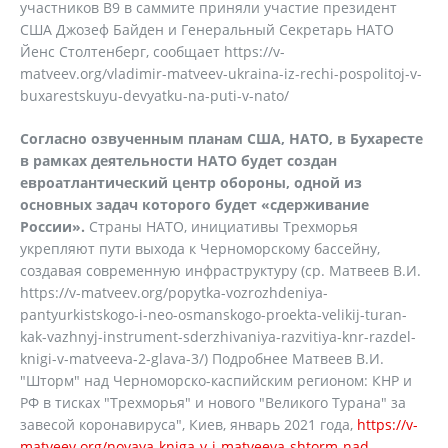
участников В9 в саммите приняли участие президент
США Джозеф Байден и Генеральный Секретарь НАТО
Йенс Столтенберг, сообщает https://v-
matveev.org/vladimir-matveev-ukraina-iz-rechi-pospolitoj-v-
buxarestskuyu-devyatku-na-puti-v-nato/
Согласно озвученным планам США, НАТО, в Бухаресте
в рамках деятельности НАТО будет создан
евроатлантический центр обороны, одной из
основных задач которого будет «сдерживание
России».
Страны НАТО, инициативы Трехморья
укрепляют пути выхода к Черноморскому бассейну,
создавая современную инфраструктуру (ср. Матвеев В.И.
https://v-matveev.org/popytka-vozrozhdeniya-
pantyurkistskogo-i-neo-osmanskogo-proekta-velikij-turan-
kak-vazhnyj-instrument-sderzhivaniya-razvitiya-knr-razdel-
knigi-v-matveeva-2-glava-3/) Подробнее Матвеев В.И.
"Шторм" над Черноморско-каспийским регионом: КНР и
РФ в тисках "Трехморья" и нового "Великого Турана" за
завесой коронавируса", Киев, январь 2021 года,
https://v-
matveev.org/novaya-kniga-v-i-matveeva-shtorm-nad-