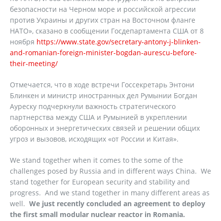
безопасности на Черном море и российской агрессии
против Украины и других стран на Восточном фланге
НАТО», сказано в сообщении Госдепартамента США от 8
ноября
https://www.state.gov/secretary-antony-j-blinken-
and-romanian-foreign-minister-bogdan-aurescu-before-
their-meeting/
Отмечается, что в ходе встречи Госсекретарь Энтони
Блинкен и министр иностранных дел Румынии Богдан
Ауреску подчеркнули важность стратегического
партнерства между США и Румынией в укреплении
оборонных и энергетических связей и решении общих
угроз и вызовов, исходящих «от России и Китая».
We stand together when it comes to the some of the
challenges posed by Russia and in different ways China. We
stand together for European security and stability and
progress. And we stand together in many different areas as
well.
We just recently concluded an agreement to deploy
the first small modular nuclear reactor in Romania.