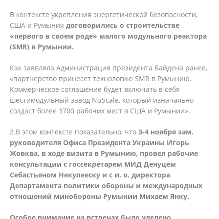
В контексте укрепления энергетической безопасности,
США и Румыния
договорились о строительстве
«первого в своем роде» малого модульного реактора
(SMR) в Румынии.
Как заявляла Администрация президента Байдена ранее,
«партнерство принесет технологию SMR в Румынию.
Коммерческое соглашение будет включать в себя
шестимодульный завод NuScale, который изначально
создаст более 3700 рабочих мест в США и Румынии».
2.В этом контексте показательно, что
3-4 ноября зам.
руководителя Офиса Президента Украины Игорь
Жовква, в ходе визита в Румынию, провел рабочие
консультации с госсекретарем МИД Денуцем
Себастьяном Некулееску и с и. о. директора
Департамента политики обороны и международных
отношений минобороны Румынии Михаем Янку.
Особое внимание на встречах было уделено