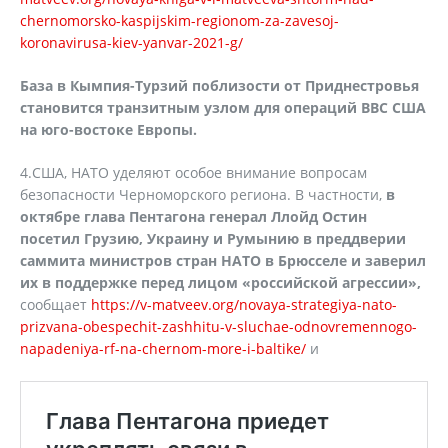
chernomorsko-kaspijskim-regionom-za-zavesoj-
koronavirusa-kiev-yanvar-2021-g/
База в Кымпия-Турзий поблизости от Приднестровья
становится транзитным узлом для операций ВВС США
на юго-востоке Европы.
4.США, НАТО уделяют особое внимание вопросам
безопасности Черноморского региона. В частности,
в
октябре глава Пентагона генерал Ллойд Остин
посетил Грузию, Украину и Румынию в преддверии
саммита министров стран НАТО в Брюсселе и заверил
их в поддержке перед лицом «российской агрессии»,
сообщает
https://v-matveev.org/novaya-strategiya-nato-
prizvana-obespechit-zashhitu-v-sluchae-odnovremennogo-
napadeniya-rf-na-chernom-more-i-baltike/
и