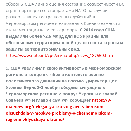
обороны США лично оценил состояние совместимости ВС
стран-партнеров со стандартами НАТО на случай
развертывания театра военных действий в
Черноморском регионе и напомнил в Киеве о важности
имплементации ключевых реформ.
С 2014 года США
выделили более $2,5 млрд для ВС Украины для
обеспечения территориальной целостности страны и
защиты ее территориальных вод,
https://www.nato.int/cps/en/natohq/news_187559.htm
5.
США увеличили свою активность в Черноморском
регионе в конце октября в контексте военно-
политического давления на Россию. Директор ЦРУ
Уильям Бернс 2-3 ноября обсудил ситуацию в
Черноморском регионе и вокруг Украины с главой
Совбеза РФ и главой СВР РФ, сообщает
https://v-
matveev.org/delegaciya-cru-vo-glave-s-bernsom-
obsuzhdala-v-moskve-problemy-v-chernomorskom-
regione-vklyuchaya-ukrainu/