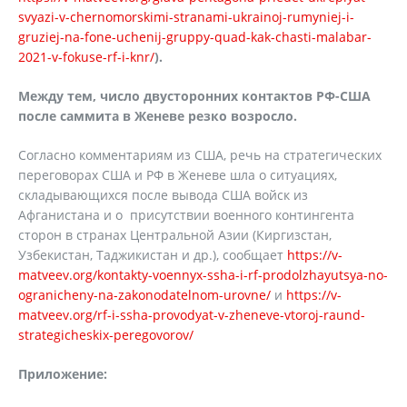
svyazi-v-chernomorskimi-stranami-ukrainoj-rumyniej-i-
gruziej-na-fone-uchenij-gruppy-quad-kak-chasti-malabar-
2021-v-fokuse-rf-i-knr/
).
Между тем, число двусторонних контактов РФ-США
после саммита в Женеве резко возросло.
Согласно комментариям из США, речь на стратегических
переговорах США и РФ в Женеве шла о ситуациях,
складывающихся после вывода США войск из
Афганистана и о присутствии военного контингента
сторон в странах Центральной Азии (Киргизстан,
Узбекистан, Таджикистан и др.), сообщает
https://v-
matveev.org/kontakty-voennyx-ssha-i-rf-prodolzhayutsya-no-
ogranicheny-na-zakonodatelnom-urovne/
и
https://v-
matveev.org/rf-i-ssha-provodyat-v-zheneve-vtoroj-raund-
strategicheskix-peregovorov/
Приложение: