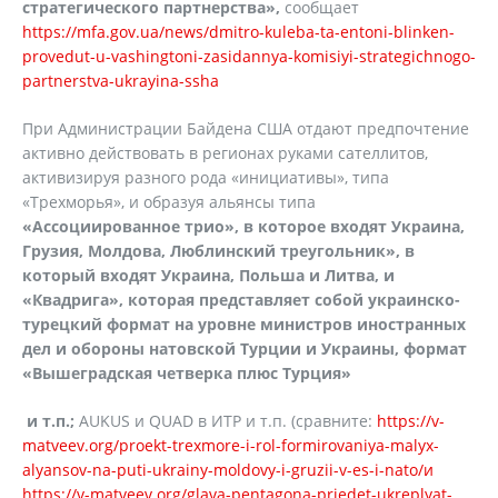
стратегического партнерства»,
сообщает
https://mfa.gov.ua/news/dmitro-kuleba-ta-entoni-blinken-
provedut-u-vashingtoni-zasidannya-komisiyi-strategichnogo-
partnerstva-ukrayina-ssha
При Администрации Байдена США отдают предпочтение
активно действовать в регионах руками сателлитов,
активизируя разного рода «инициативы», типа
«Трехморья», и образуя альянсы типа
«Ассоциированное трио», в которое входят Украина,
Грузия, Молдова, Люблинский треугольник», в
который входят Украина, Польша и Литва, и
«Квадрига», которая представляет собой украинско-
турецкий формат на уровне министров иностранных
дел и обороны натовской Турции и Украины, формат
«Вышеградская четверка плюс Турция»
и т.п.;
AUKUS и QUAD в ИТР и т.п. (сравните:
https://v-
matveev.org/proekt-trexmore-i-rol-formirovaniya-malyx-
alyansov-na-puti-ukrainy-moldovy-i-gruzii-v-es-i-nato/и
https://v-matveev.org/glava-pentagona-priedet-ukreplyat-