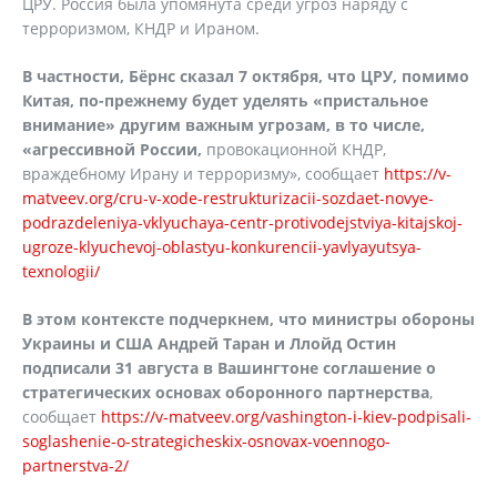
ЦРУ. Россия была упомянута среди угроз наряду с
терроризмом, КНДР и Ираном.
В частности, Бёрнс сказал 7 октября, что ЦРУ, помимо
Китая, по-прежнему будет уделять «пристальное
внимание» другим важным угрозам, в то числе,
«агрессивной России,
провокационной КНДР,
враждебному Ирану и терроризму», сообщает
https://v-
matveev.org/cru-v-xode-restrukturizacii-sozdaet-novye-
podrazdeleniya-vklyuchaya-centr-protivodejstviya-kitajskoj-
ugroze-klyuchevoj-oblastyu-konkurencii-yavlyayutsya-
texnologii/
В этом контексте подчеркнем, что министры обороны
Украины и США Андрей Таран и Ллойд Остин
подписали 31 августа в Вашингтоне соглашение о
стратегических основах оборонного партнерства
,
сообщает
https://v-matveev.org/vashington-i-kiev-podpisali-
soglashenie-o-strategicheskix-osnovax-voennogo-
partnerstva-2/