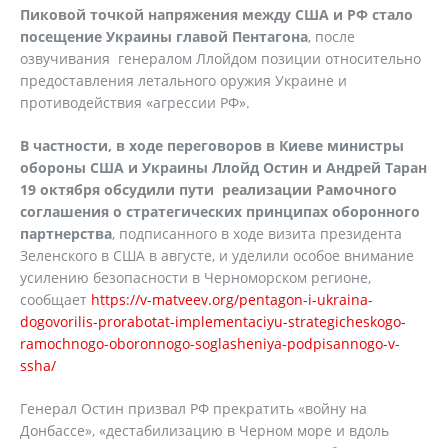
Пиковой точкой напряжения между США и РФ стало
посещение Украины главой Пентагона
, после
озвучивания генералом Ллойдом позиции относительно
предоставления летального оружия Украине и
противодействия «агрессии РФ».
В частности, в ходе переговоров в Киеве министры
обороны США и Украины Ллойд Остин и Андрей Таран
19 октября обсудили пути реализации Рамочного
соглашения о стратегических принципах оборонного
партнерства
, подписанного в ходе визита президента
Зеленского в США в августе, и уделили особое внимание
усилению безопасности в Черноморском регионе,
сообщает
https://v-matveev.org/pentagon-i-ukraina-
dogovorilis-prorabotat-implementaciyu-strategicheskogo-
ramochnogo-oboronnogo-soglasheniya-podpisannogo-v-
ssha/
Генерал Остин призвал РФ прекратить «войну на
Донбассе», «дестабилизацию в Черном море и вдоль