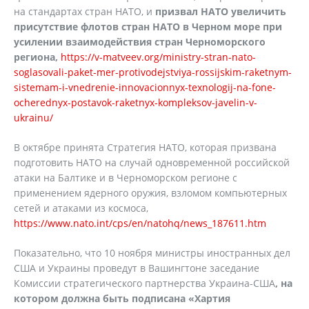
на стандартах стран НАТО, и
призвал НАТО увеличить
присутствие флотов стран НАТО в Черном море при
усилении взаимодействия стран Черноморского
региона,
https://v-matveev.org/ministry-stran-nato-
soglasovali-paket-mer-protivodejstviya-rossijskim-raketnym-
sistemam-i-vnedrenie-innovacionnyx-texnologij-na-fone-
ocherednyx-postavok-raketnyx-kompleksov-javelin-v-
ukrainu/
В октябре принята Стратегия НАТО, которая призвана
подготовить НАТО на случай одновременной российской
атаки на Балтике и в Черноморском регионе с
применением ядерного оружия, взломом компьютерных
сетей и атаками из космоса,
https://www.nato.int/cps/en/natohq/news_187611.htm
Показательно, что 10 ноября министры иностранных дел
США и Украины проведут в Вашингтоне заседание
Комиссии стратегического партнерства Украина-США
, на
котором должна быть подписана «Хартия