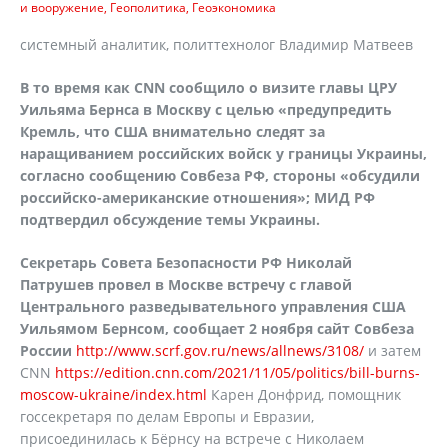
и вооружение
Геополитика
Геоэкономика
системный аналитик, политтехнолог Владимир Матвеев
В то время как CNN сообщило о визите главы ЦРУ
Уильяма Бернса в Москву с целью «предупредить
Кремль, что США внимательно следят за
наращиванием российских войск у границы Украины,
согласно сообщению Совбеза РФ, стороны «обсудили
российско-американские отношения»; МИД РФ
подтвердил обсуждение темы Украины.
Секретарь Совета Безопасности РФ Николай
Патрушев провел в Москве встречу с главой
Центрального разведывательного управления США
Уильямом Бернсом, сообщает 2 ноября сайт Совбеза
России
http://www.scrf.gov.ru/news/allnews/3108/
и затем
CNN
https://edition.cnn.com/2021/11/05/politics/bill-burns-
moscow-ukraine/index.html
Карен Донфрид, помощник
госсекретаря по делам Европы и Евразии,
присоединилась к Бёрнсу на встрече с Николаем