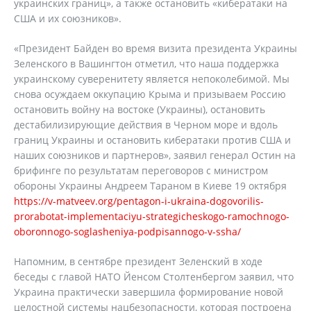
украинских границ», а также остановить «кибератаки на
США и их союзников».
«Президент Байден во время визита президента Украины
Зеленского в Вашингтон отметил, что наша поддержка
украинскому суверенитету является непоколебимой. Мы
снова осуждаем оккупацию Крыма и призываем Россию
остановить войну на востоке (Украины), остановить
дестабилизирующие действия в Черном море и вдоль
границ Украины и остановить кибератаки против США и
наших союзников и партнеров», заявил генерал Остин на
брифинге по результатам переговоров с министром
обороны Украины Андреем Тараном в Киеве 19 октября
https://v-matveev.org/pentagon-i-ukraina-dogovorilis-
prorabotat-implementaciyu-strategicheskogo-ramochnogo-
oboronnogo-soglasheniya-podpisannogo-v-ssha/
Напомним, в сентябре президент Зеленский в ходе
беседы с главой НАТО Йенсом Столтенбергом заявил, что
Украина практически завершила формирование новой
целостной системы нацбезопасности, которая построена