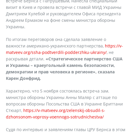
встрече Бернса с Патрушевым, нанесла специальный
визит в Киев и провела встречи с главой МИД Украины
Дмитрием Кулебой и руководителем Офиса президента
Андреем Ермаком на фоне смены министра обороны
Украины.
По итогам переговоров она сделала заявление о
важности американо-украинского партнерства,
https://v-
matveev.org/ssha-podtverdili-podderzhku-ukrainy/
, не
раскрывая детали.
«Стратегическое партнерство США
и Украины – краеугольный камень безопасности,
демократии и прав человека в регионе», сказала
Карен Донфрид.
Характерно, что 5 ноября состоялась встреча зам.
министра обороны Украины Анны Маляр с атташе по
вопросам обороны Посольства США в Украине Бриттани
Стюарт,
https://v-matveev.org/zelenskij-obsudil-s-
dzhonsonom-voprosy-voennogo-sotrudnichestva/
Судя по интервью и заявлениям главы ЦРУ Бернса в этом