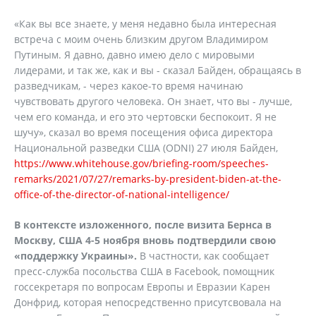
«Как вы все знаете, у меня недавно была интересная
встреча с моим очень близким другом Владимиром
Путиным. Я давно, давно имею дело с мировыми
лидерами, и так же, как и вы - сказал Байден, обращаясь в
разведчикам, - через какое-то время начинаю
чувствовать другого человека. Он знает, что вы - лучше,
чем его команда, и его это чертовски беспокоит. Я не
шучу», сказал во время посещения офиса директора
Национальной разведки США (ODNI) 27 июля Байден,
https://www.whitehouse.gov/briefing-room/speeches-
remarks/2021/07/27/remarks-by-president-biden-at-the-
office-of-the-director-of-national-intelligence/
В контексте изложенного, после визита Бернса в
Москву, США 4-5 ноября вновь подтвердили свою
«поддержку Украины».
В частности, как сообщает
пресс-служба посольства США в Facebook, помощник
госсекретаря по вопросам Европы и Евразии Карен
Донфрид, которая непосредственно присутсвовала на