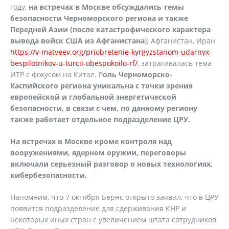
году,
на встречах в Москве обсуждались темы
безопасности Черноморского региона и также
Передней Азии (после катастрофического характера
вывода войск США из Афганистана
); Афганистан, Иран
https://v-matveev.org/priobretenie-kyrgyzstanom-udarnyx-
bespilotnikov-u-turcii-obespokoilo-rf/
, затрагивалась тема
ИТР с фокусом на Китае. Р
оль Черноморско-
Каспийского региона уникальна с точки зрения
европейской и глобальной энергетической
безопасности, в связи с чем, по данному региону
также работает отдельное подразделение ЦРУ.
На встречах в Москве кроме контроля над
вооружениями, ядерном оружии, переговоры
включали серьезный разговор о новых технологиях,
кибербезопасности.
Напомним, что 7 октября Бернс открыто заявил, что в ЦРУ
появится подразделение для сдерживания КНР и
некоторых иных стран с увеличением штата сотрудников