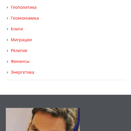
Геополитика
Геоэкономика
Книги
Миграции
Религия
Финансы
Энергетика