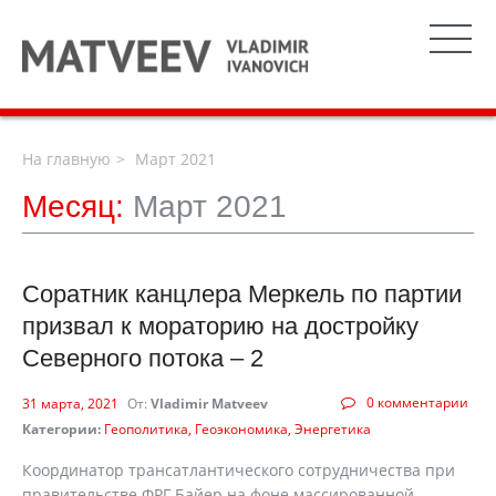
На главную
Март 2021
Месяц:
Март 2021
Соратник канцлера Меркель по партии
призвал к мораторию на достройку
Северного потока – 2
0 комментарии
31 марта, 2021
От:
Vladimir Matveev
Категории:
Геополитика
Геоэкономика
Энергетика
Координатор трансатлантического сотрудничества при
правительстве ФРГ Байер на фоне массированной